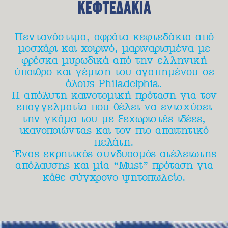
ΚΕΦΤΕΔΑΚΙΑ
Πεντανόστιμα, αφράτα κεφτεδάκια από
μοσχάρι και χοιρινό, μαριναρισμένα με
φρέσκα μυρωδικά από την ελληνική
ύπαιθρο και γέμιση του αγαπημένου σε
όλους Philadelphia.
Η απόλυτη καινοτομική πρόταση για τον
επαγγελματία που θέλει να ενισχύσει
την γκάμα του με ξεχωριστές ιδέες,
ικανοποιώντας και τον πιο απαιτητικό
πελάτη.
Ένας εκρητικός συνδυασμός ατέλειωτης
απόλαυσης και μία “Must” πρόταση για
κάθε σύγχρονο ψητοπωλείο.