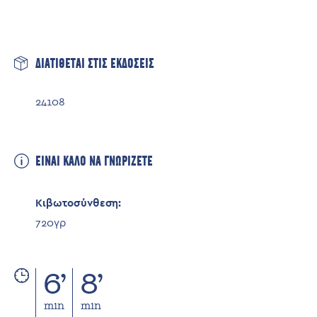
Λιπαρά
25,9γρ
εκ των οποίων Κορεσμένα
12,7γρ
Υδατάνθρακες
5,7γρ
ΔΙΑΤΙΘΕΤΑΙ ΣΤΙΣ ΕΚΔΟΣΕΙΣ
εκ των οποίων Σάκχαρα
2,2γρ
Πρωτεΐνες
11,5γρ
24108
Αλάτι (NaCl)
1,4γρ
ΕΙΝΑΙ ΚΑΛΟ ΝΑ ΓΝΩΡΙΖΕΤΕ
Κιβωτοσύνθεση:
720γρ
6’
8’