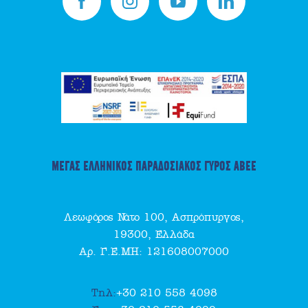
ΜΕΓΑΣ ΕΛΛΗΝΙΚΟΣ ΠΑΡΑΔΟΣΙΑΚΟΣ ΓΥΡΟΣ ΑΒΕΕ
Λεωφόρος Νάτο 100, Ασπρόπυργος,
19300, Ελλάδα
Αρ. Γ.Ε.ΜΗ: 121608007000
Τηλ:
+30 210 558 4098