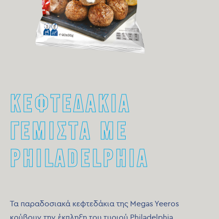
ΚΕΦΤΕΔΑΚΙΑ
ΓΕΜΙΣΤΑ ΜΕ
PHILADELPHIA
Τα παραδοσιακά κεφτεδάκια της Megas Yeeros
κρύβουν την έκπληξη του τυριού Philadelphia