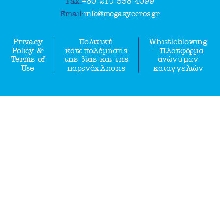
Fax:
+30 210 558 4099
Email:
info@megasyeeros.gr
Privacy
Πολιτική
Whistleblowing
Policy &
καταπολέμησης
– Πλατφόρμα
Terms of
της βίας και της
ανώνυμων
Use
παρενόχλησης
καταγγελιών
NEWSLETTER