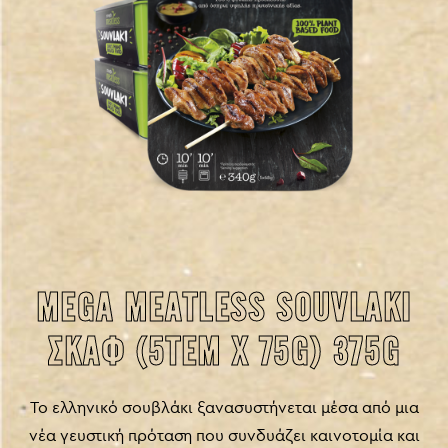
MEGA MEATLESS SOUVLAKI
ΣΚΑΦ (5ΤΕΜ X 75G) 375G
Το ελληνικό σουβλάκι ξανασυστήνεται μέσα από μια
νέα γευστική πρόταση που συνδυάζει καινοτομία και