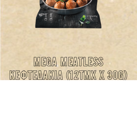
MEGA MEATLESS
ΚΕΦΤΕΔΑΚΙΑ (12ΤΜΧ X 30G)
360G
Τα αγαπημένα κεφτεδάκια μετατρέπονται σε μια plant
based πρόταση γεμάτη από θρεπτικά συστατικά.
10 σακ/κιβ