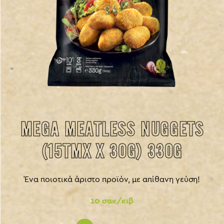
MEGA MEATLESS NUGGETS
(15ΤΜΧ X 30G) 330G
Ένα ποιοτικά άριστο προϊόν, με απίθανη γεύση!
10 σακ/κιβ