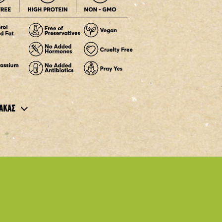
ΑΚΑΣ
 Αξία
670 Kj / 160 Kcal
3,8γρ
ένα
0,5γρ
19γρ
α
1,7γρ