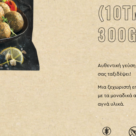
(10Τ
300
Αυθεντική γεύση
σας ταξιδέψει!
Μια ξεχωριστή επ
με τα μοναδικά α
αγνά υλικά.