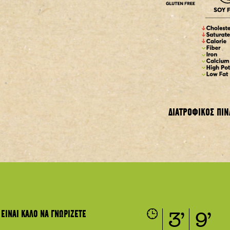
ΔΙΑΤΡΟΦΙΚΟΣ ΠΙΝ
Μέση Διαθρεπτική
/100g
Ενεργειακή Αξία
Λιπαρά
εκ των οποίων Κορεσμ
ΕΙΝΑΙ ΚΑΛΟ ΝΑ ΓΝΩΡΙΖΕΤΕ
Υδατάνθρακες
3’
9’
εκ των οποίων Σάκχαρ