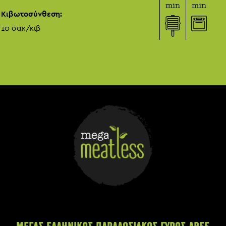
Κιβωτοσύνθεση:
Πρωτεΐνες
10 σακ/κιβ
Αλάτι (NaCl)