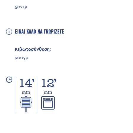
Πρωτεΐνες
17,5γρ
50219
Αλάτι (NaCl)
1,3γρ
ΕΙΝΑΙ ΚΑΛΟ ΝΑ ΓΝΩΡΙΖΕΤΕ
Κιβωτοσύνθεση:
900γρ
14’
12’