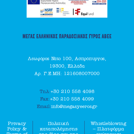
ΜΕΓΑΣ ΕΛΛΗΝΙΚΟΣ ΠΑΡΑΔΟΣΙΑΚΟΣ ΓΥΡΟΣ ΑΒΕΕ
Λεωφόρος Νάτο 100, Ασπρόπυργος,
19300, Ελλάδα
Αρ. Γ.Ε.ΜΗ: 121608007000
Τηλ:
+30 210 558 4098
Fax:
+30 210 558 4099
Email:
info@megasyeeros.gr
Privacy
Πολιτική
Whistleblowing
Policy &
καταπολέμησης
– Πλατφόρμα