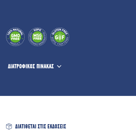
ΔΙΑΤΡΟΦΙΚΟΣ ΠΙΝΑΚΑΣ
Μέση Διαθρεπτική Αξία /100g
Ενεργειακή Αξία
547 Kj / 131 Kcal
Λιπαρά
5,3γρ
εκ των οποίων Κορεσμένα
1,7γρ
Υδατάνθρακες
3,3γρ
ΔΙΑΤΙΘΕΤΑΙ ΣΤΙΣ ΕΚΔΟΣΕΙΣ
εκ των οποίων Σάκχαρα
<0,2γρ