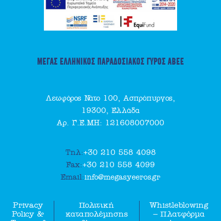
ΜΕΓΑΣ ΕΛΛΗΝΙΚΟΣ ΠΑΡΑΔΟΣΙΑΚΟΣ ΓΥΡΟΣ ΑΒΕΕ
Λεωφόρος Νάτο 100, Ασπρόπυργος,
19300, Ελλάδα
Αρ. Γ.Ε.ΜΗ: 121608007000
Τηλ:
+30 210 558 4098
Fax:
+30 210 558 4099
Email:
info@megasyeeros.gr
Privacy
Πολιτική
Whistleblowing
Policy &
καταπολέμησης
– Πλατφόρμα