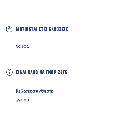
Λιπαρά
19,5γρ
εκ των οποίων Κορεσμένα
9,2γρ
Υδατάνθρακες
7,3γρ
ΔΙΑΤΙΘΕΤΑΙ ΣΤΙΣ ΕΚΔΟΣΕΙΣ
εκ των οποίων Σάκχαρα
3γρ
Πρωτεΐνες
14,3γρ
50104
Αλάτι (NaCl)
1,8γρ
ΕΙΝΑΙ ΚΑΛΟ ΝΑ ΓΝΩΡΙΖΕΤΕ
Κιβωτοσύνθεση:
390γρ