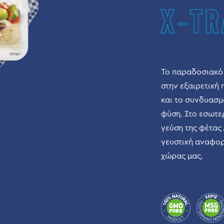
X-TR
Το παραδοσιακό 
στην εξαιρετική
και το συνδυασμ
φύση. Στο εσωτε
γεύση της φέτα
γευστική αναφορ
χώρας μας.