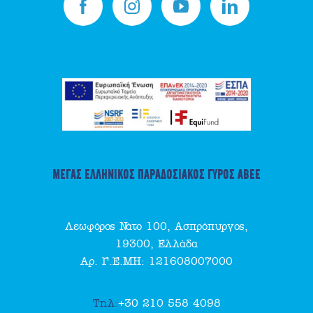
ΜΕΓΑΣ ΕΛΛΗΝΙΚΟΣ ΠΑΡΑΔΟΣΙΑΚΟΣ ΓΥΡΟΣ ΑΒΕΕ
Λεωφόρος Νάτο 100, Ασπρόπυργος,
19300, Ελλάδα
Αρ. Γ.Ε.ΜΗ: 121608007000
Τηλ:
+30 210 558 4098