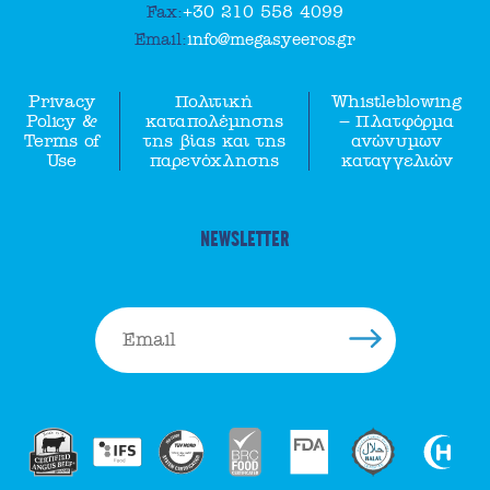
Fax:
+30 210 558 4099
Email:
info@megasyeeros.gr
Privacy
Πολιτική
Whistleblowing
Policy &
καταπολέμησης
– Πλατφόρμα
Terms of
της βίας και της
ανώνυμων
Use
παρενόχλησης
καταγγελιών
NEWSLETTER