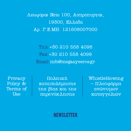
Λεωφόρος Νάτο 100, Ασπρόπυργος,
19300, Ελλάδα
Αρ. Γ.Ε.ΜΗ: 121608007000
Τηλ:
+30 210 558 4098
Fax:
+30 210 558 4099
Email:
info@megasyeeros.gr
Privacy
Πολιτική
Whistleblowing
Policy &
καταπολέμησης
– Πλατφόρμα
Terms of
της βίας και της
ανώνυμων
Use
παρενόχλησης
καταγγελιών
NEWSLETTER