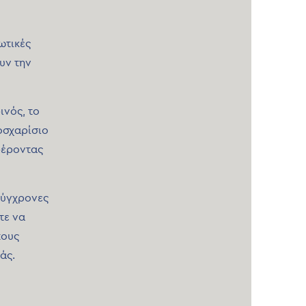
ωτικές
υν την
ινός, το
οσχαρίσιο
φέροντας
 σύγχρονες
τε να
τους
άς.