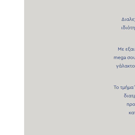
Διαλε
ιδιότ
Με εξαι
mega σου
γάλακτο
Το τμήμα 
διατ
προ
κα