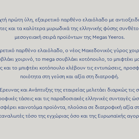
χτή πρώτη ύλη, εξαιρετικό παρθένο ελαιόλαδο με αντιοξειδ
ητες και τα καλύτερα μυρωδικά της ελληνικής φύσης συνθέτο
μεσογειακή σειρά προϊόντων της Megas Yeeros.
ρετικό παρθένο ελαιόλαδο, ο νέος Μακεδονικός γύρος χοιρ
βλάκι χοιρινό, το mega σουβλάκι κοτόπουλο, το μπιφτέκι μ
ς και το μπιφτέκι κοτόπουλο κλέβουν τις εντυπώσεις, προσ
ποιότητα στη γεύση και αξία στη διατροφή.
Έρευνας και Ανάπτυξης της εταιρείας μελετάει διαρκώς τις
ροφικές τάσεις και τις παραδοσιακές ελληνικές συνταγές ώσ
σφέρει καινοτόμα προϊόντα, πλούσια σε διατροφική αξία σ
ταναλωτές τόσο της εγχώριας όσο και της Ευρωπαϊκής αγορ