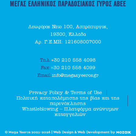
ΜΕΓΑΣ ΕΛΛΗΝΙΚΟΣ ΠΑΡΑΔΟΣΙΑΚΟΣ ΓΥΡΟΣ ΑΒΕΕ
Λεωφόρος Νάτο 100, Ασπρόπυργος,
19300, Ελλάδα
Αρ. Γ.Ε.ΜΗ: 121608007000
Τηλ:
+30 210 558 4098
Fax:
+30 210 558 4099
Email:
info@megasyeeros.gr
Privacy Policy & Terms of Use
Πολιτική καταπολέμησης της βίας και της
παρενόχλησης
Whistleblowing – Πλατφόρμα ανώνυμων
καταγγελιών
© Mega Yeeros 2021-2026 | Web Design & Web Development by